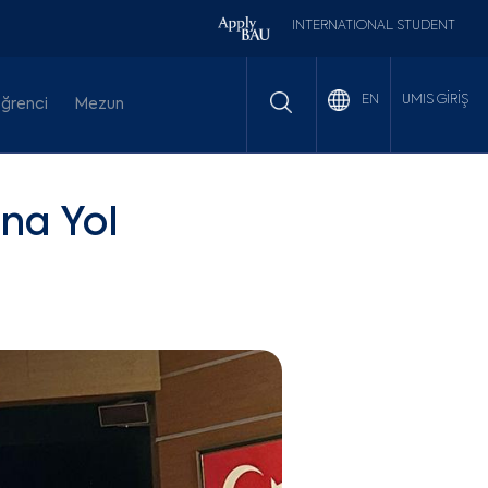
INTERNATIONAL STUDENT
UMIS GİRİŞ
EN
ğrenci
Mezun
ına Yol