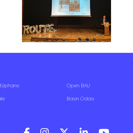
ütüphane
Open BAU
ale
Basın Odası