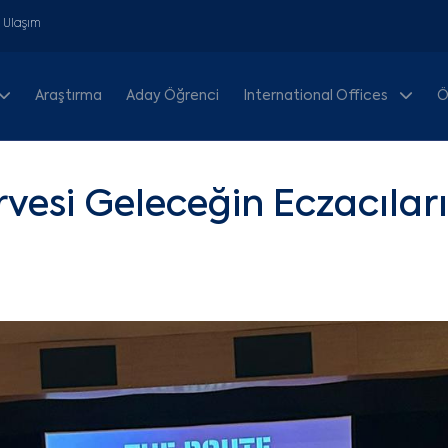
& Ulaşım
Araştırma
Aday Öğrenci
International Offices
Ö
rvesi Geleceğin Eczacılar