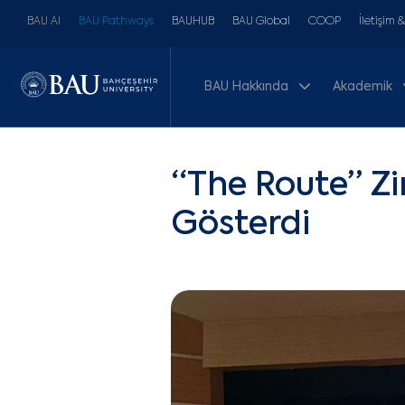
BAU AI
BAU Pathways
BAUHUB
BAU Global
COOP
İletişim 
BAU Hakkında
Akademik
“The Route” Zi
Gösterdi