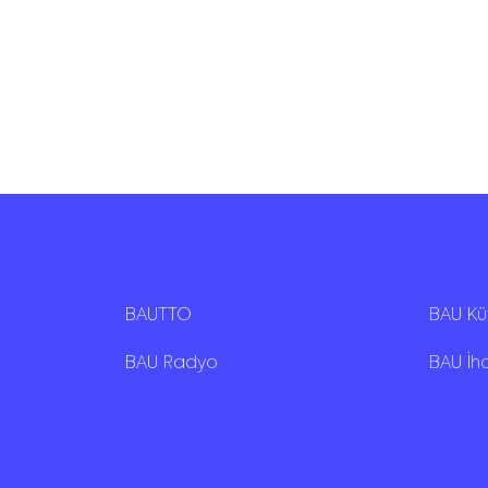
BAUTTO
BAU K
BAU Radyo
BAU İh