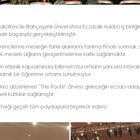
kültesi ile Bahçeşehir Üniversitesi Eczacılık Kulübü iş birliğ
nde başarıyla gerçekleştirilmiştir.
rencilerine mesleğin farklı alanlarını tanıma fırsatı sunmak
ek mesleki ağlarını genişletmelerine katkı sağlamaktır.
 etkinlik kapsamında, bilimsel oturumların yanı sıra interakt
 dinamik bir öğrenme ortamı sunulmuştur.
 kez düzenlenen “The Route” Zirvesi, geleceğin eczacı adaylar
rli katkılar sağlamıştır.
 emeği geçen tüm paydaşlara teşekkür ederiz.