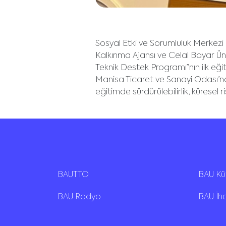
Sosyal Etki ve Sorumluluk Merkezi
Kalkınma Ajansı ve Celal Bayar Ün
Teknik Destek Programı”nın ilk eğit
Manisa Ticaret ve Sanayi Odası’nda
eğitimde sürdürülebilirlik, küresel 
BAUTTO
BAU K
BAU Radyo
BAU İh