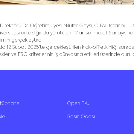
 Direktörü Dr. Öğretim Üyesi Nilüfer Geysi, CIFAL İstanbul,
iversitesi ortaklığında yürütülen “Manisa İmalat Sanayisind
imini gerçekleştirdi.
 12 Şubat 2025’te gerçekleştirilen kick-off etkinliği sonra
riskler ve ESG kriterlerinin iş dünyasına etkileri üzerinde duru
ütüphane
Open BAU
ale
Basın Odası