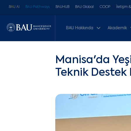
BAU AI
BAU Pathways
BAUHUB
BAU Global
COOP
İletişim 
BAU Hakkında
Akademik
Manisa'da Yeşi
Teknik Destek