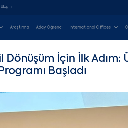
& Ulaşım
Araştırma
Aday Öğrenci
International Offices
Ö
l Dönüşüm İçin İlk Adım: Ü
 Programı Başladı