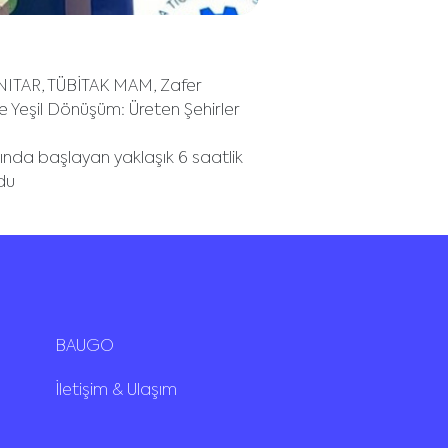
 UNITAR, TÜBİTAK MAM, Zafer
e Yeşil Dönüşüm: Üreten Şehirler
sında başlayan yaklaşık 6 saatlik
ldu
BAUGO
İletişim & Ulaşım