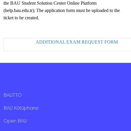
the BAU Student Solution Center Online Platform
(help.bau.edu.tr); The application form must be uploaded to the
ticket to be created.
ADDITIONAL EXAM REQUEST FORM
BAUTTO
BAU Kütüphane
Open BAU