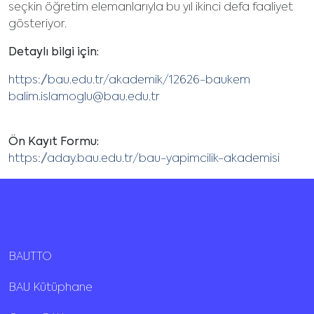
seçkin öğretim elemanlarıyla bu yıl ikinci defa faaliyet
gösteriyor.
Detaylı bilgi için:
https://bau.edu.tr/akademik/12626-baukem
balim.islamoglu@bau.edu.tr
Ön Kayıt Formu:
https://aday.bau.edu.tr/bau-yapimcilik-akademisi
BAUTTO
BAU Kütüphane