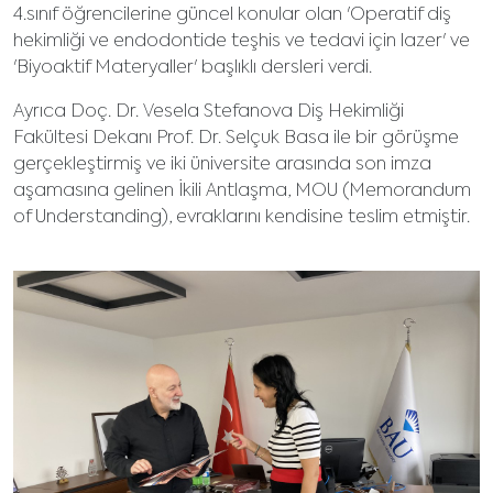
4.sınıf öğrencilerine güncel konular olan 'Operatif diş
hekimliği ve endodontide teşhis ve tedavi için lazer' ve
'Biyoaktif Materyaller' başlıklı dersleri verdi.
Ayrıca Doç. Dr. Vesela Stefanova Diş Hekimliği
Fakültesi Dekanı Prof. Dr. Selçuk Basa ile bir görüşme
gerçekleştirmiş ve iki üniversite arasında son imza
aşamasına gelinen İkili Antlaşma, MOU (Memorandum
of Understanding), evraklarını kendisine teslim etmiştir.