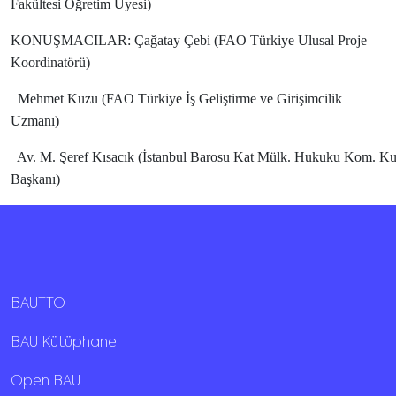
Fakültesi Öğretim Üyesi)
KONUŞMACILAR:
Çağatay Çebi (FAO Türkiye Ulusal Proje
Koordinatörü)
Mehmet Kuzu (FAO Türkiye İş Geliştirme ve Girişimcilik
Uzmanı)
Av. M. Şeref Kısacık (İstanbul Barosu Kat Mülk. Hukuku Kom. K
Başkanı)
BAUTTO
BAU Kütüphane
Open BAU