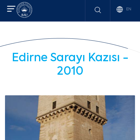
EN
Edirne Sarayı Kazısı -
2010