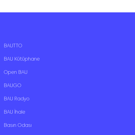
BAUTTO
BAU Kütüphane
Open BAU
BAUGO
BAU Radyo
BAU İhale
Basın Odası