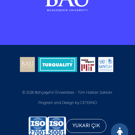
© 2026 Bahçeşehir Üniversitesi - Tüm Hakları Saklıdır.
Program and Design by
CETEKNO
YUKARI ÇIK