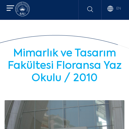
EN
Mimarlık ve Tasarım
Fakültesi Floransa Yaz
Okulu / 2010