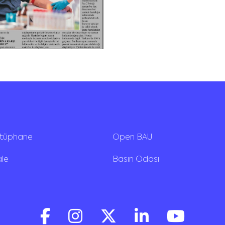
ütüphane
Open BAU
ale
Basın Odası