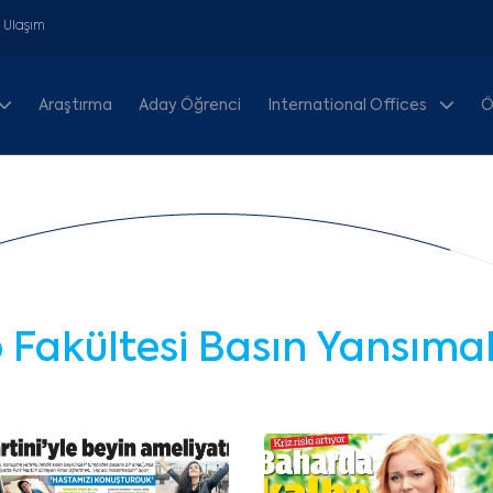
& Ulaşım
Araştırma
Aday Öğrenci
International Offices
Ö
p Fakültesi Basın Yansımal