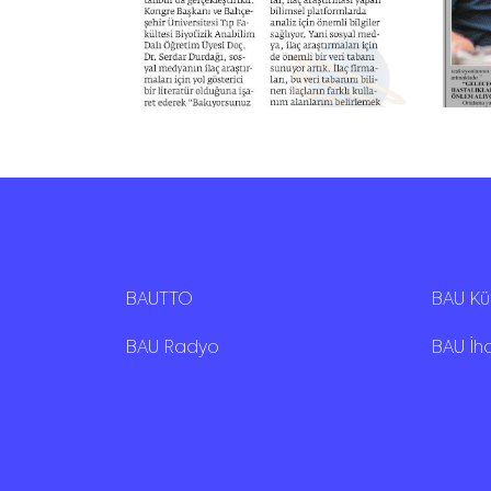
BAUTTO
BAU K
BAU Radyo
BAU İh