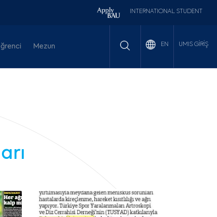
INTERNATIONAL STUDENT
UMIS GİRİŞ
EN
ğrenci
Mezun
arı