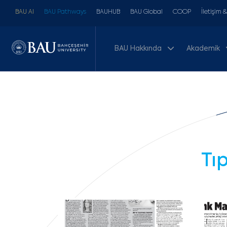
BAU AI
BAU Pathways
BAUHUB
BAU Global
COOP
İletişim 
BAU Hakkında
Akademik
Tı