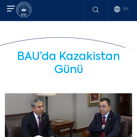
EN
BAU’da Kazakistan
Günü