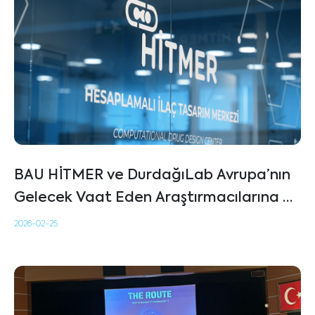
BAU HİTMER ve DurdağıLab Avrupa’nın
Gelecek Vaat Eden Araştırmacılarına Ev
Sahipliği Yaptı
2026-02-25