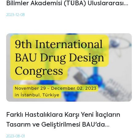
Bilimler Akademisi (TÜBA) Uluslararası
Akademi Ödülünü Aldı!
2023-12-08
Farklı Hastalıklara Karşı Yeni İlaçların
Tasarım ve Geliştirilmesi BAU'da
Uluslararası Kongrede Tartışılacak
2023-08-01