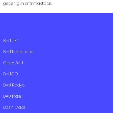
geçen gün artırmaktadır.
BAUTTO
BAU Kütüphane
Open BAU
BAUGO
BAU Radyo
BAU İhale
Basın Odası